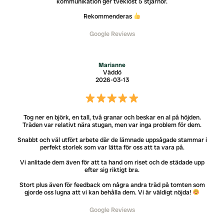
kommunikation ger tveklöst 5 stjärnor.
Rekommenderas
Google Reviews
Marianne
Väddö
2026-03-13
Tog ner en björk, en tall, två granar och beskar en al på höjden.
Träden var relativt nära stugan, men var inga problem för dem.
Snabbt och väl utfört arbete där de lämnade uppsågade stammar i
perfekt storlek som var lätta för oss att ta vara på.
Vi anlitade dem även för att ta hand om riset och de städade upp
efter sig riktigt bra.
Stort plus även för feedback om några andra träd på tomten som
gjorde oss lugna att vi kan behålla dem. Vi är väldigt nöjda!
Google Reviews