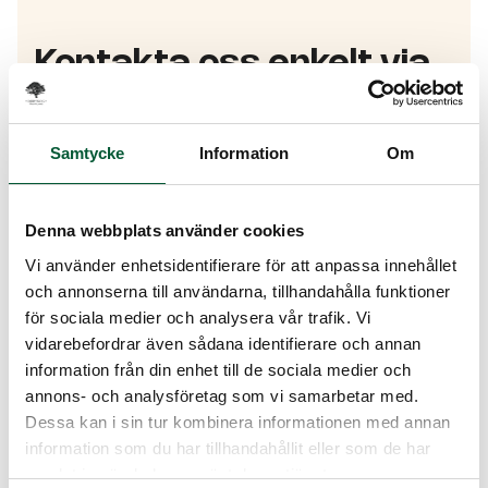
Kontakta oss enkelt via
vårt kontaktformulär
Vi hör av oss inom 24 timmar för att boka ett
Samtycke
Information
Om
kostnadsfritt besök, där du får en gratis
offert med fast pris.
Denna webbplats använder cookies
Vi använder enhetsidentifierare för att anpassa innehållet
och annonserna till användarna, tillhandahålla funktioner
för sociala medier och analysera vår trafik. Vi
vidarebefordrar även sådana identifierare och annan
Vi hör av oss inom 24 timmar för att boka ett kostnadsfritt
besök, där du får en gratis offert med fast pris.
information från din enhet till de sociala medier och
annons- och analysföretag som vi samarbetar med.
Namn*
Dessa kan i sin tur kombinera informationen med annan
information som du har tillhandahållit eller som de har
samlat in när du har använt deras tjänster.