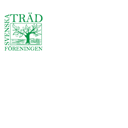
Org.nr: 559385-3541
Användbara länkar
Företag och förening
Om oss
Omdömen
Jobba hos oss
Join Our Team
Säker skog