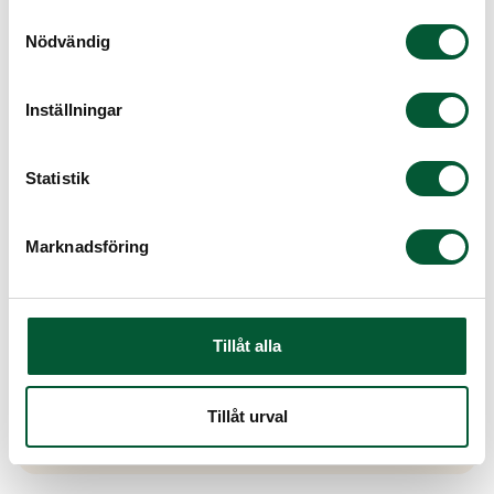
Telefonnummer*
Samtyckesval
Nödvändig
E-post*
Inställningar
Statistik
Meddelande
Marknadsföring
Genom att klicka skicka samtycker du till vår
Tillåt alla
integritetspolicy
.*
Skicka
Tillåt urval