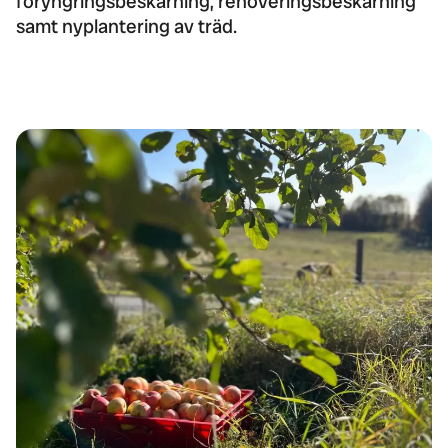
föryngringsbeskärning, renoveringsbeskärning
samt nyplantering av träd.