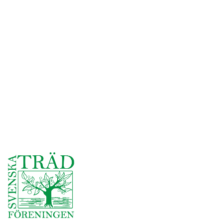
Företagsinformation
Djupeskog Trädfällning AB
Besöksadress: Åskärrets Väg 50,
761 74 Norrtälje
Telefon: 0709-71 65 16
E-post: andreas@djupeskog.se
VD: Andreas Åkerlund
Org.nr: 559385-3541