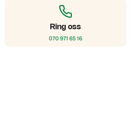
Ring oss
070 971 65 16
Boka trädfällning online hos Djupeskog
Trädfällning AB
Djupeskog Trädfällning AB är ett entreprenörsdrivet bolag som grundades
2015, och är sedan dess specifikt inriktade mot att hjälpa privat-
och företagskunder med trädfällning och trädvård.
Följ oss gärna i sociala medier