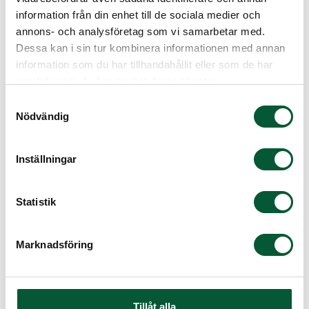
information från din enhet till de sociala medier och
annons- och analysföretag som vi samarbetar med.
Är du redo för nästa
Dessa kan i sin tur kombinera informationen med annan
information som du har tillhandahållit eller som de har
steg?
samlat in när du har använt deras tjänster.
Samtyckesval
Nödvändig
Verktyg och kunskap
Inställningar
Statistik
Marknadsföring
Vanliga frågor & svar –
Tillåt alla