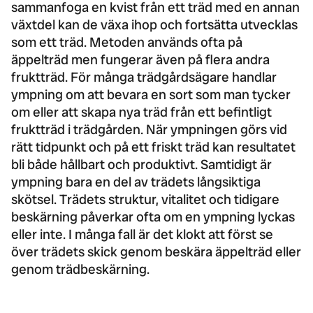
sammanfoga en kvist från ett träd med en annan
växtdel kan de växa ihop och fortsätta utvecklas
som ett träd. Metoden används ofta på
äppelträd men fungerar även på flera andra
fruktträd. För många trädgårdsägare handlar
ympning om att bevara en sort som man tycker
om eller att skapa nya träd från ett befintligt
fruktträd i trädgården. När ympningen görs vid
rätt tidpunkt och på ett friskt träd kan resultatet
bli både hållbart och produktivt. Samtidigt är
ympning bara en del av trädets långsiktiga
skötsel. Trädets struktur, vitalitet och tidigare
beskärning påverkar ofta om en ympning lyckas
eller inte. I många fall är det klokt att först se
över trädets skick genom
beskära äppelträd
eller
genom
trädbeskärning
.