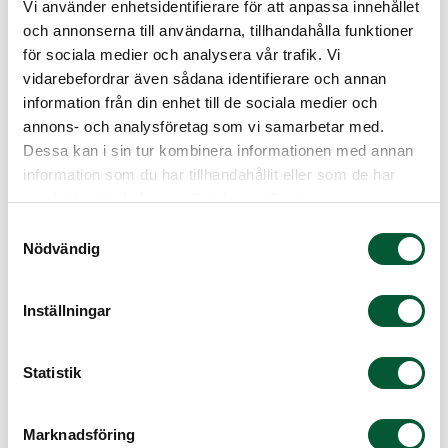
Vi använder enhetsidentifierare för att anpassa innehållet
och annonserna till användarna, tillhandahålla funktioner
Det vanligaste skälet till att ympa träd är att
för sociala medier och analysera vår trafik. Vi
bevara en fruktsort. Eftersom fruktträd inte alltid
vidarebefordrar även sådana identifierare och annan
blir likadana när de planteras från kärna används
information från din enhet till de sociala medier och
ympning för att säkerställa att sorten förblir
annons- och analysföretag som vi samarbetar med.
densamma. Ympning används också för att
Dessa kan i sin tur kombinera informationen med annan
skapa träd med särskilda egenskaper, till
information som du har tillhandahållit eller som de har
exempel bättre härdighet eller anpassning till
samlat in när du har använt deras tjänster.
olika jordar.
Samtyckesval
Nödvändig
Inställningar
Statistik
Marknadsföring