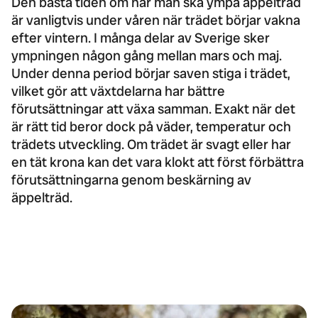
Den bästa tiden om
när man ska ympa äppelträd
är vanligtvis under våren när trädet börjar vakna
efter vintern. I många delar av Sverige sker
ympningen någon gång mellan mars och maj.
Under denna period börjar saven stiga i trädet,
vilket gör att växtdelarna har bättre
förutsättningar att växa samman. Exakt när det
är rätt tid beror dock på väder, temperatur och
trädets utveckling. Om trädet är svagt eller har
en tät krona kan det vara klokt att först förbättra
förutsättningarna genom
beskärning av
äppelträd
.