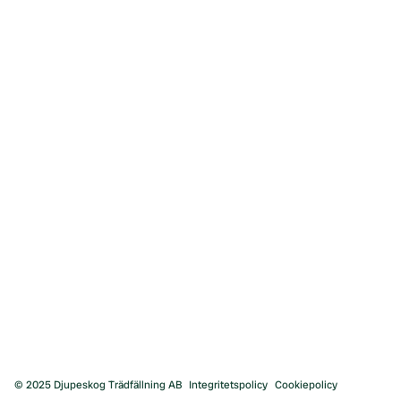
Motorsågakademi
Hur man fäller ett träd
Grundläggande trädfällning
Avancerad trädfällning
Användbara verktyg
Pris
Priser Trädfällning
Priser Fruktträdsbeskärning
Priser stubbfräsning
Priser Arborist
© 2025 Djupeskog Trädfällning AB
Integritetspolicy
Cookiepolicy