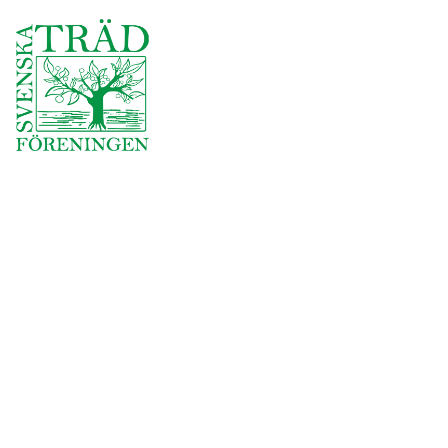
Användbara länkar
Företag och förening
Om oss
Omdömen
Jobba hos oss
Join Our Team
Säker skog
Norrtälje kommun