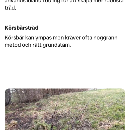
används ibland i odling för att skapa mer robusta
träd.
Körsbärsträd
Körsbär kan ympas men kräver ofta noggrann
metod och rätt grundstam.