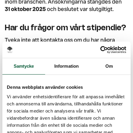
inom branschen. Ansökningarna stängdes den
31 oktober 2025
och beslutet var slutgiltigt.
Har du frågor om vårt stipendie?
Tveka inte att
kontakta oss
om du har några
frågor!
Samtycke
Information
Om
Denna webbplats använder cookies
Vi använder enhetsidentifierare för att anpassa innehållet
och annonserna till användarna, tillhandahålla funktioner
för sociala medier och analysera vår trafik. Vi
Skicka gärna in din
vidarebefordrar även sådana identifierare och annan
ansökan via vårt
information från din enhet till de sociala medier och
annons- och analysföretag som vi samarbetar med.