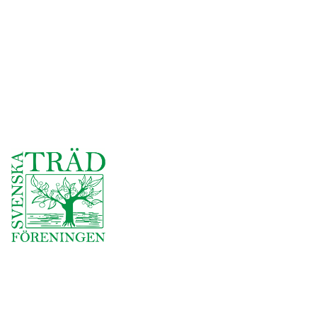
Besöksadress: Åskärrets Väg 50,
761 74 Norrtälje
Telefon: 0709-71 65 16
E-post: andreas@djupeskog.se
VD: Andreas Åkerlund
Org.nr: 559385-3541
Användbara länkar
Företag och förening