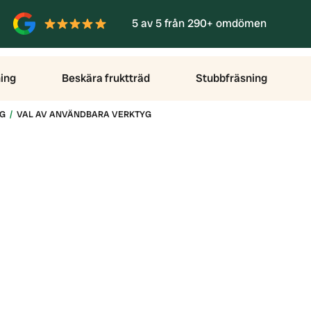
5 av 5 från 290+ omdömen
ing
Beskära fruktträd
Stubbfräsning
G
VAL AV ANVÄNDBARA VERKTYG
al av användbara verkt