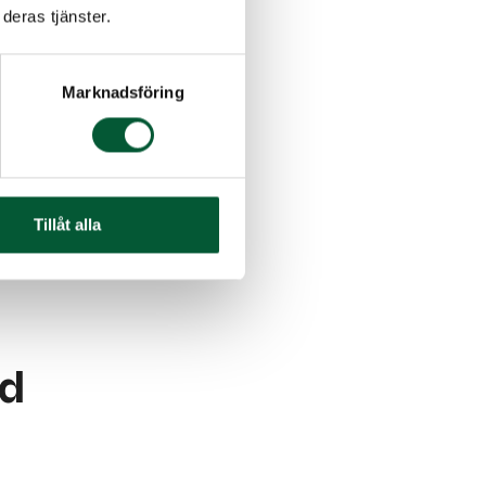
deras tjänster.
Marknadsföring
rhet
läder
ka
Tillåt alla
öd