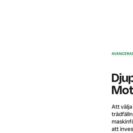
AVANCERAD 
Dju
Mot
Att välj
trädfälln
maskinfö
att inve