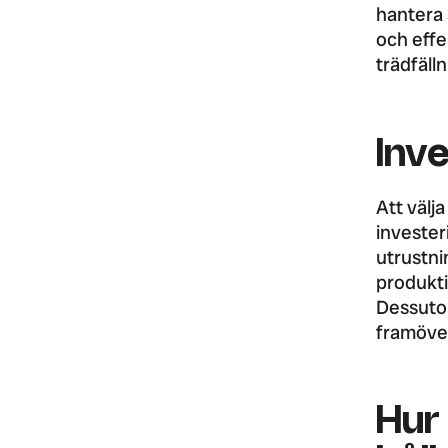
hantera 
och effe
trädfäll
Inve
Att välja
invester
utrustni
produkti
Dessutom
framöve
Hur