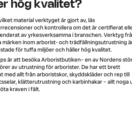
er hög kvalitet?
vilket material verktyget är gjort av, läs
recensioner och kontrollera om det är certifierat ell
nderat av yrkesverksamma i branschen. Verktyg fr
 märken inom arborist- och trädfällningsutrustning ä
stade för tuffa miljöer och håller hög kvalitet.
tips är att besöka
Arboristbutiken
– en av Nordens stö
örer av utrustning för arborister. De har ett brett
t med allt från arboristskor, skyddskläder och rep till
sselar, klätterutrustning och karbinhakar – allt noga 
öta kraven i fält.