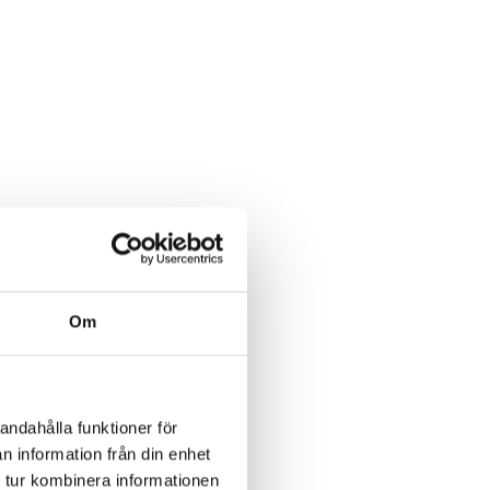
Om
r
av
rihet
andahålla funktioner för
n information från din enhet
 tur kombinera informationen