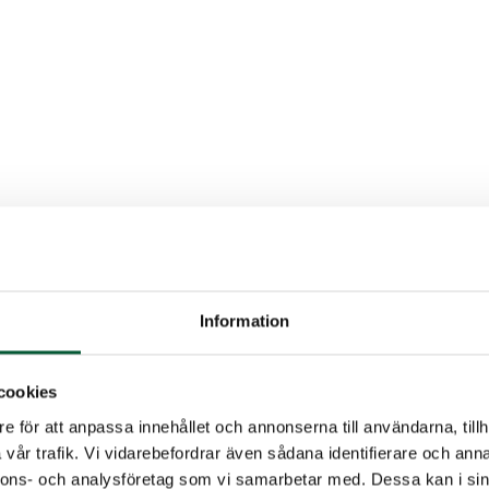
stning för klättring,
gning och säkerhet
Information
rister är rätt utrustning avgörande. Klättersele,
slina och riggningssystem är inte bara verktyg – de ä
ga för att säkerställa en säker arbetsmiljö. Utrustning 
cookies
itet ger inte bara trygghet utan också bättre rörelsef
e för att anpassa innehållet och annonserna till användarna, tillh
roll under arbetet.
vår trafik. Vi vidarebefordrar även sådana identifierare och anna
nnons- och analysföretag som vi samarbetar med. Dessa kan i sin