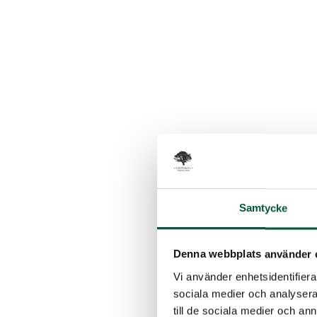
Utru
rig
Samtycke
För arbo
säkerhet
livsvikti
Denna webbplats använder 
hög kval
Vi använder enhetsidentifierar
och kont
sociala medier och analysera 
till de sociala medier och a