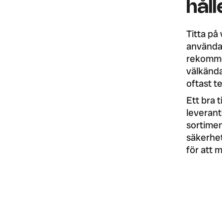
håll
Titta på 
användar
rekomme
välkända
oftast te
Ett bra 
leverant
sortimen
säkerhet
för att m