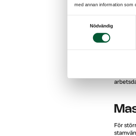
med annan information som du 
Klä
Samtyckesval
sky
Nödvändig
Att bära
för prof
som är a
skador u
utrustni
arbetsd
Mas
För stör
stamvänd