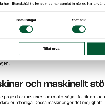
har tillhandahållit eller som de har samlat in när du har använt 
der och personlig
ddsutrustning
Inställningar
Statistik
 rätt arbetskläder och skyddsutrustning är en självkla
fs. Skyddshjälm, hörselskydd, skyddsskor och arbetsk
npassade för trädfällning skyddar inte bara mot fysis
Tillåt urval
tan också mot väder och vind. Kvalitativa kläder och
ng håller längre och ger bättre komfort under hela
agen.
kiner och maskinellt st
re projekt är maskiner som motorsågar, fällriktare och
are oumbärliga. Dessa maskiner gör det möjligt att