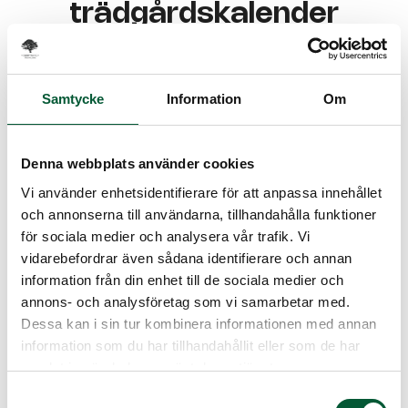
trädgårdskalender
Samtycke
Information
Om
Juli
Denna webbplats använder cookies
Först och främst, sköt om gräsmattan
genom att klippa och gödsla den
Vi använder enhetsidentifierare för att anpassa innehållet
och annonserna till användarna, tillhandahålla funktioner
regelbundet. Dessutom är det viktigt att
för sociala medier och analysera vår trafik. Vi
ge växterna regelbunden vattning för att
vidarebefordrar även sådana identifierare och annan
säkerställa deras välmående.
information från din enhet till de sociala medier och
Ge växterna regelbunden vattning
annons- och analysföretag som vi samarbetar med.
Vidare, för att underlätta bevattningen i
Dessa kan i sin tur kombinera informationen med annan
trädgården, se till att sköta om
information som du har tillhandahållit eller som de har
trädgårdens bevattningssystem ordentligt
samlat in när du har använt deras tjänster.
och kontrollera att det fungerar som det
Samtyckesval
ska.