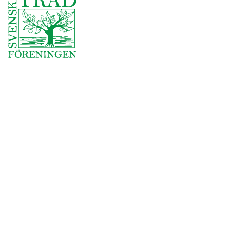
Användbara länkar
Företag och förening
Om oss
Omdömen
Jobba hos oss
Join Our Team
Säker skog
Norrtälje kommun
Länsstyrelsen