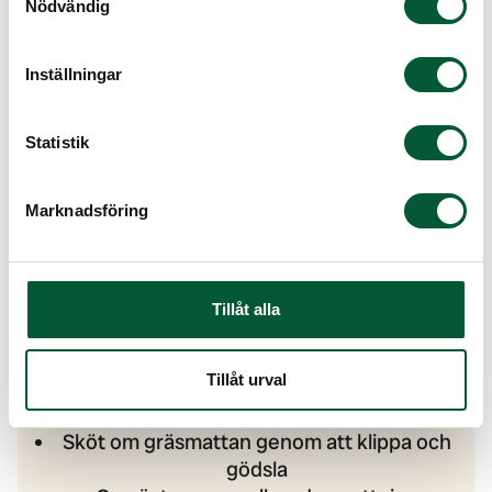
Nödvändig
Dessutom kan du börja samla in och torka
örter för framtida användning, vilket är ett
utmärkt sätt att bevara deras smak och
Inställningar
kvalitet.
Slutligen, när det gäller fruktträden, kom
Statistik
ihåg att gallra i dem och stötta upp
dignande grenar så att de inte riskerar att
brytas av till följd av tung frukt. Detta
Marknadsföring
hjälper till att bevara träden och deras
frukter.
Tillåt alla
Tillåt urval
Augusti
Sköt om gräsmattan genom att klippa och
gödsla