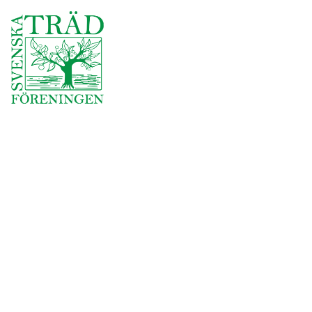
Användbara länkar
Företag och förening
Om oss
Omdömen
Jobba hos oss
Join Our Team
Säker skog
Norrtälje kommun