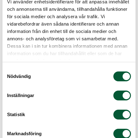
avsevärt. Avslutningsvis, om du är intresserad av
Vi använder enhetsidentifierare för att anpassa innehållet
att ta bort stubbar och vill ha en offert, är du
och annonserna till användarna, tillhandahålla funktioner
välkommen att kontakta oss här!
för sociala medier och analysera vår trafik. Vi
vidarebefordrar även sådana identifierare och annan
information från din enhet till de sociala medier och
Platsens tillgänglighet
annons- och analysföretag som vi samarbetar med.
Dessa kan i sin tur kombinera informationen med annan
Tillgängligheten till platsen där stubben är
information som du har tillhandahållit eller som de har
belägen spelar en roll i kostnaden. Om platsen är
samlat in när du har använt deras tjänster.
svåråtkomlig för utrustningen eller om det finns
Samtyckesval
hinder som måste tas bort för att komma åt
Nödvändig
stubben, kan det öka priset.
Tiden det tar att utföra stubbfräsningen och
Inställningar
mängden arbetskraft som krävs kan exempelvis
påverka kostnaden. Vissa företag tar ut en
Statistik
timtaxa baserad på arbetskraft och
utrustningens tid på platsen. Kostnaden för
stubbfräsning kan också variera beroende på din
Marknadsföring