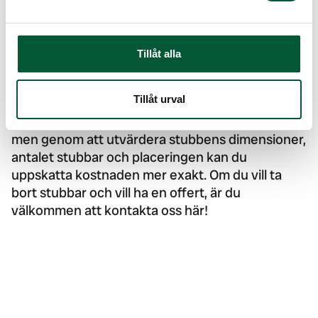
geografiska plats, men framförallt kan priser vara
högre i vissa områden på grund av högre
levnadskostnader eller ökad efterfrågan på
Tillåt alla
tjänsten.
Investera i stubbfräsning för att förbättra din
Tillåt urval
trädgård eller mark betonar både användbarhet
och estetik. Priset för stubbfräsning varierar,
men genom att utvärdera stubbens dimensioner,
antalet stubbar och placeringen kan du
uppskatta kostnaden mer exakt. Om du vill ta
bort stubbar och vill ha en offert, är du
välkommen att
kontakta oss här!