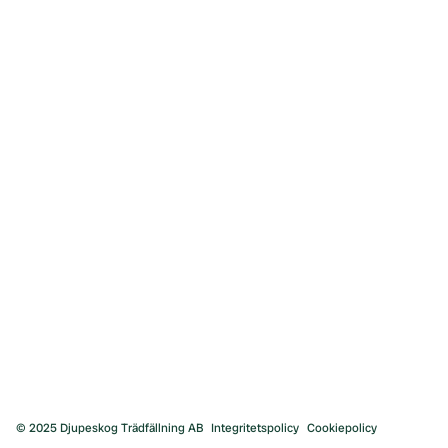
Motorsågakademi
Hur man fäller ett träd
Grundläggande trädfällning
Avancerad trädfällning
Användbara verktyg
Pris
Priser Trädfällning
Priser Fruktträdsbeskärning
Priser stubbfräsning
Priser Arborist
© 2025 Djupeskog Trädfällning AB
Integritetspolicy
Cookiepolicy