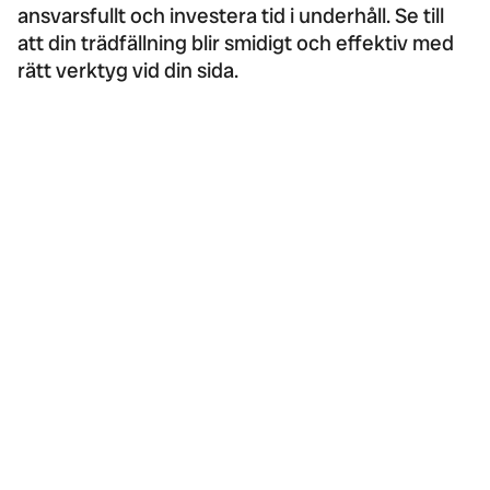
ansvarsfullt och investera tid i underhåll. Se till
att din trädfällning blir smidigt och effektiv med
rätt verktyg vid din sida.
Boka trädfällning online hos Djupeskog
Trädfällning AB
Djupeskog Trädfällning AB är ett entreprenörsdrivet bolag som grundades
2015, och är sedan dess specifikt inriktade mot att hjälpa privat-
och företagskunder med trädfällning och trädvård.
Följ oss gärna i sociala medier
Företagsinformation