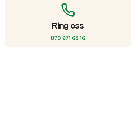
Ring oss
070 971 65 16
Boka trädfällning online hos Djupeskog
Trädfällning AB
Djupeskog Trädfällning AB är ett entreprenörsdrivet bolag som grundades
2015, och är sedan dess specifikt inriktade mot att hjälpa privat-
och företagskunder med trädfällning och trädvård.
Följ oss gärna i sociala medier