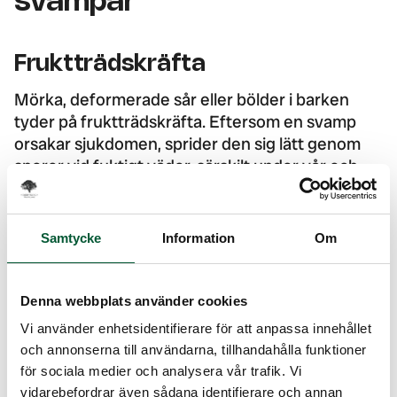
svampar
Fruktträdskräfta
Mörka, deformerade sår eller bölder i barken
tyder på fruktträdskräfta. Eftersom en svamp
orsakar sjukdomen, sprider den sig lätt genom
sporer vid fuktigt väder, särskilt under vår och
höst. Svampen infekterar trädet via skador eller
fuktiga partier, exempelvis i grenklykor. Tyvärr
finns ingen botemedel, men du kan bromsa
Samtycke
Information
Om
sjukdomen genom att hålla kronan luftig och
beskära trädet på rätt sätt. Skär bort kräftsåren
vid torrt väder och rengör verktygen noggrant
Denna webbplats använder cookies
efter varje träd.
Vi använder enhetsidentifierare för att anpassa innehållet
och annonserna till användarna, tillhandahålla funktioner
för sociala medier och analysera vår trafik. Vi
Äppelskorv
vidarebefordrar även sådana identifierare och annan