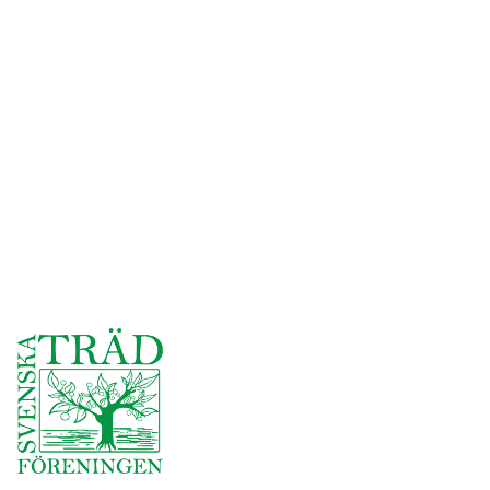
Företagsinformation
Djupeskog Trädfällning AB
Besöksadress: Åskärrets Väg 50,
761 74 Norrtälje
Telefon: 0709-71 65 16
E-post: andreas@djupeskog.se
VD: Andreas Åkerlund
Org.nr: 559385-3541