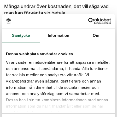
Många undrar över kostnaden, det vill säga vad
man kan förvänta sig betala.
Kostnad stubbfräsning
Samtycke
Information
Om
Det är flera olika delar som påverkar priset vid en
stubbfräsning, däribland dessa faktorer:
Denna webbplats använder cookies
Storlek på stubben: större stubbar kommer att
kräva mer tid och ansträngning att fräsa, vilket
Vi använder enhetsidentifierare för att anpassa innehållet
kan öka kostnaden.
och annonserna till användarna, tillhandahålla funktioner
Stubbens placering: på svåråtkomliga
för sociala medier och analysera vår trafik. Vi
områden, såsom branta sluttningar, mycket
vidarebefordrar även sådana identifierare och annan
information från din enhet till de sociala medier och
stenar nära stubben eller trånga utrymmen,
annons- och analysföretag som vi samarbetar med.
kan vara svårare att fräsa och kan kosta mer.
Dessa kan i sin tur kombinera informationen med annan
Antal stubbar: Även om det blir ett högre
information som du har tillhandahållit eller som de har
totalpris för fler stubbar i jämförelse med en,
samlat in när du har använt deras tjänster.
blir priset den totala kostnaden lägre pga. att