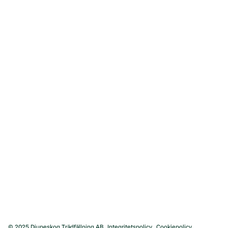
Motorsågakademi
Hur man fäller ett träd
Grundläggande trädfällning
Avancerad trädfällning
Användbara verktyg
Pris
Priser Trädfällning
Priser Fruktträdsbeskärning
Priser stubbfräsning
Priser Arborist
© 2025 Djupeskog Trädfällning AB
Integritetspolicy
Cookiepolicy