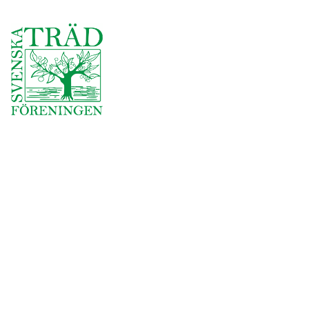
Org.nr: 559385-3541
Användbara länkar
Företag och förening
Om oss
Omdömen
Jobba hos oss
Join Our Team
Säker skog